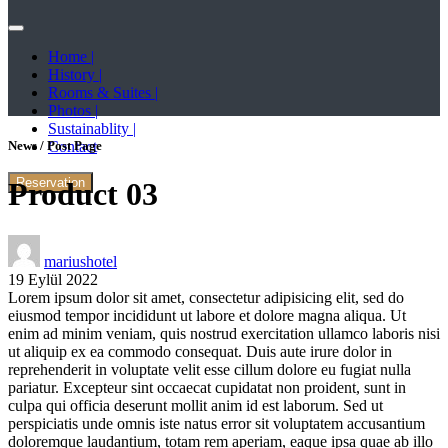
Home |
History |
Rooms & Suites |
Photos |
Sustainablity |
Contact
News / Post Page
Reservation
Product 03
mariushotel
19 Eylül 2022
Lorem ipsum dolor sit amet, consectetur adipisicing elit, sed do
eiusmod tempor incididunt ut labore et dolore magna aliqua. Ut
enim ad minim veniam, quis nostrud exercitation ullamco laboris nisi
ut aliquip ex ea commodo consequat. Duis aute irure dolor in
reprehenderit in voluptate velit esse cillum dolore eu fugiat nulla
pariatur. Excepteur sint occaecat cupidatat non proident, sunt in
culpa qui officia deserunt mollit anim id est laborum. Sed ut
perspiciatis unde omnis iste natus error sit voluptatem accusantium
doloremque laudantium, totam rem aperiam, eaque ipsa quae ab illo